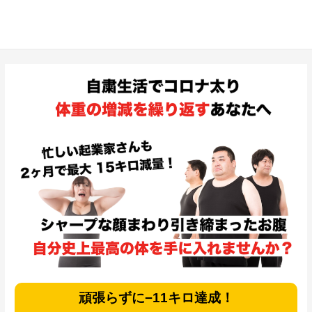
頑張らずに−11キロ達成！