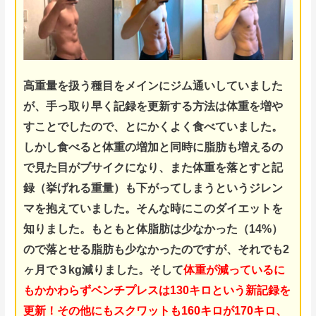
高重量を扱う種目をメインにジム通いしていました
が、手っ取り早く記録を更新する方法は体重を増や
すことでしたので、とにかくよく食べていました。
しかし食べると体重の増加と同時に脂肪も増えるの
で
見た目がブサイクになり、また体重を落とすと記
録（挙げれる
重量）も下がってしまうというジレン
マを抱えていました。
そんな時にこのダイエットを
知りました。もともと体脂肪は少なかった（14%）
ので落とせる脂肪も少なかったのですが、それでも2
ヶ月で３kg減りました。そして
体重が減っているに
もかかわらずベンチプレスは130キロという新記録を
更新！
その他にもスクワットも160キロが170キロ、