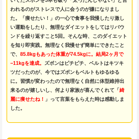
いてたズボンを5本も破り「太ったんじゃない」と言
われるのがストレスで人に会うのが嫌になりまし
た。
「痩せたい！」の一心で食事を我慢したり激し
い運動をしたり、無理なダイエットをしてはリバウ
ンドを
繰り返
すこと5回。
そんな時、このダイエット
を知り即実践。
無理なく我慢せず簡単にできたこと
で、
85.8kgもあった体重が74.5kgに。結局2ヶ月で
−11kgを達成。
ズボンはピチピチ、ベルトはキツキ
ツだったのが、今ではズボンもベルトもゆるゆる
に。
習慣が変わったので無理なく自然に体型維持出
来るのが嬉しいし、何より家族が喜んでくれて「
綺
麗に痩せたね！
」って言葉をもらえた時は感動しま
した。