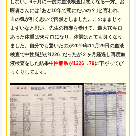
しない。
6ヶ月に一度の血液検査は悪くなる一方。
お
医者さんには｢あと10年で死にたいの？｣と言われ、
血の気が引く思いで愕然としました。このままじゃ
まずいなと思い、先生の指導を受けて、
最大70キロ
あった体重は56キロになり、体調はとても良くなり
ました。自分でも驚いたのが2019年11月29日の血液
検査で中性脂肪が1226↑だったが２ヶ月経過し再度血
液検査をした結果
中性脂肪が1226→79
に下がってび
っくりしてます。