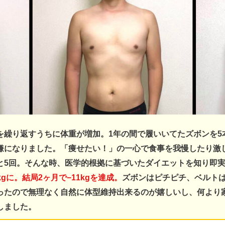
を繰り返すうちに体重が増加。
1年の間で履いいてたズボンを
嫌になりました。
「痩せたい！」の一心で食事を我慢したり激
と5回。
そんな時、医学的根拠に基づいたダイエットを知り即
5kgに。結局2ヶ月で−11kgを達成。
ズボンはピチピチ、ベルト
ったので無理なく自然に体型維持出来るのが嬉しいし、何より
しました。