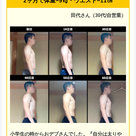
2ヶ月で体重−9㎏・ウエスト−11㎝
田代さん（30代/自営業）
小学生の時からおデブさんでした。
『自分は太りや