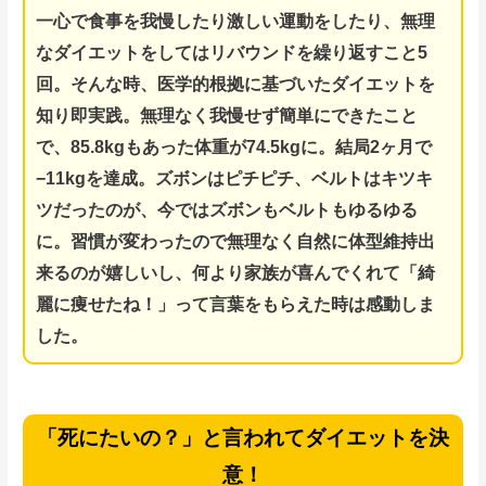
一心で食事を我慢したり激しい運動をしたり、無理
なダイエットをしてはリバウンドを
繰り返
すこと5
回。
そんな時、医学的根拠に基づいたダイエットを
知り即実践。
無理なく我慢せず簡単にできたこと
で、85.8kgもあった体重が74.5kgに。結局2ヶ月で
−11kgを達成。ズボンはピチピチ、ベルトはキツキ
ツだったのが、今ではズボンもベルトもゆるゆる
に。
習慣が変わったので無理なく自然に体型維持出
来るのが嬉しいし、何より家族が喜んでくれて「綺
麗に痩せたね！」って言葉をもらえた時は感動しま
した。
「死にたいの？」と言われてダイエットを決
意！