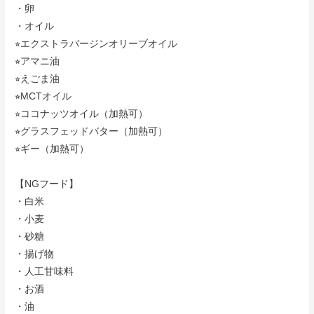
・卵
・オイル
⭐︎
エクストラバージンオリーブオイル
⭐︎
アマニ油
⭐︎
えごま油
⭐︎
MCTオイル
⭐︎
ココナッツオイル（加熱可）
⭐︎
グラスフェッドバター（加熱可）
⭐︎
ギー（加熱可）
【NGフード】
・白米
・小麦
・砂糖
・揚げ物
・人工甘味料
・お酒
・油